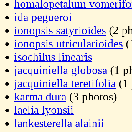
homalopetalum vomerif
ida pegueroi
ionopsis satyrioides
(2 ph
ionopsis utricularioides
(
isochilus linearis
jacquiniella globosa
(1 p
jacquiniella teretifolia
(1 
karma dura
(3 photos)
laelia lyonsii
lankesterella alainii