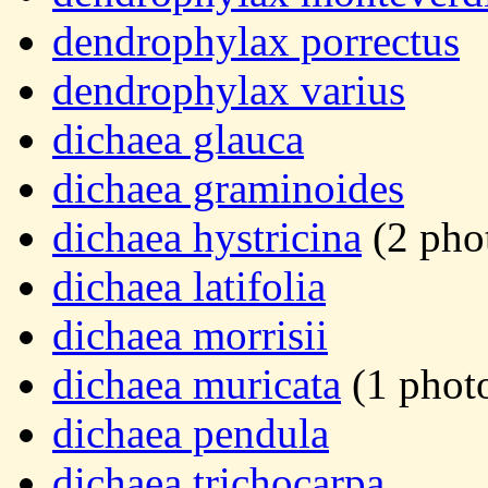
dendrophylax porrectus
dendrophylax varius
dichaea glauca
dichaea graminoides
dichaea hystricina
(2 pho
dichaea latifolia
dichaea morrisii
dichaea muricata
(1 phot
dichaea pendula
dichaea trichocarpa