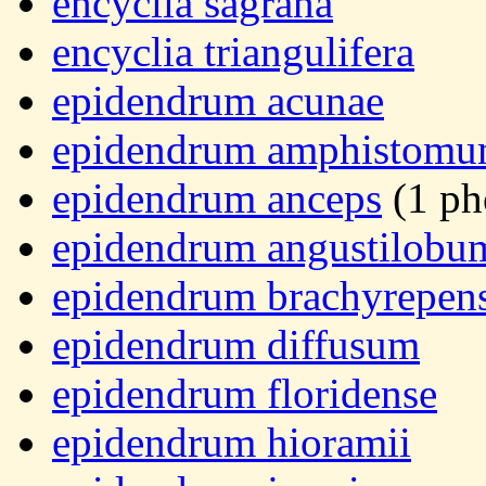
encyclia sagrana
encyclia triangulifera
epidendrum acunae
epidendrum amphistom
epidendrum anceps
(1 ph
epidendrum angustilobu
epidendrum brachyrepen
epidendrum diffusum
epidendrum floridense
epidendrum hioramii