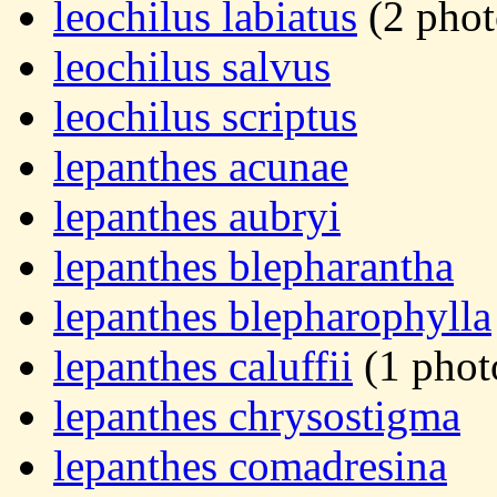
leochilus labiatus
(2 phot
leochilus salvus
leochilus scriptus
lepanthes acunae
lepanthes aubryi
lepanthes blepharantha
lepanthes blepharophylla
lepanthes caluffii
(1 phot
lepanthes chrysostigma
lepanthes comadresina