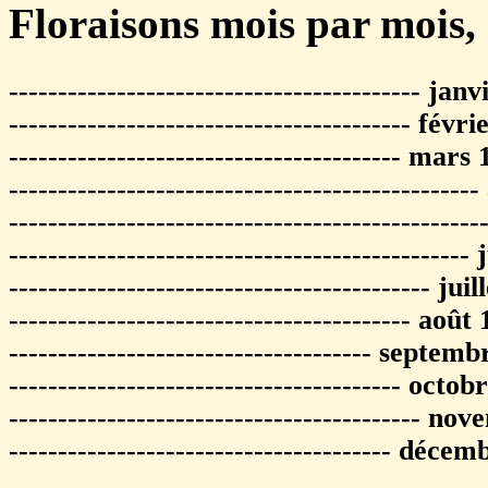
Floraisons mois par mois, 
------------------------------------------ jan
----------------------------------------- févr
---------------------------------------- mars
-----------------------------------------------
----------------------------------------------
-----------------------------------------------
------------------------------------------- jui
----------------------------------------- août
------------------------------------- septem
---------------------------------------- octob
------------------------------------------ n
--------------------------------------- déce