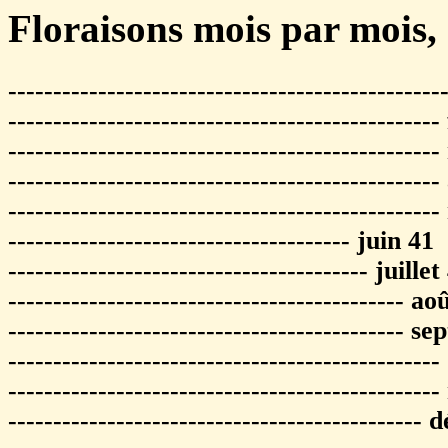
Floraisons mois par mois, e
-----------------------------------------------
-----------------------------------------------
----------------------------------------------
-----------------------------------------------
-----------------------------------------------
-------------------------------------- juin 41
---------------------------------------- juillet
-------------------------------------------- ao
-------------------------------------------- 
----------------------------------------------
---------------------------------------------
---------------------------------------------