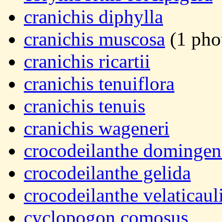
cranichis diphylla
cranichis muscosa
(1 pho
cranichis ricartii
cranichis tenuiflora
cranichis tenuis
cranichis wageneri
crocodeilanthe domingen
crocodeilanthe gelida
crocodeilanthe velaticaul
cyclopogon comosus