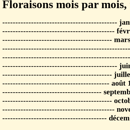
Floraisons mois par mois, 
-------------------------------------------- j
------------------------------------------- fé
------------------------------------------ ma
-----------------------------------------------
----------------------------------------------
-------------------------------------------- ju
------------------------------------------ juil
----------------------------------------- août
-------------------------------------- septe
------------------------------------------ oct
------------------------------------------- 
---------------------------------------- déc