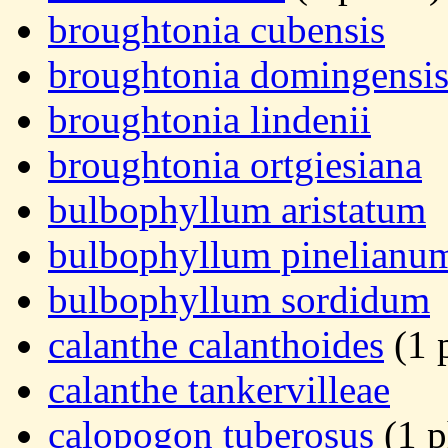
broughtonia cubensis
broughtonia domingensi
broughtonia lindenii
broughtonia ortgiesiana
bulbophyllum aristatum
bulbophyllum pinelianu
bulbophyllum sordidum
calanthe calanthoides
(1 
calanthe tankervilleae
calopogon tuberosus
(1 p