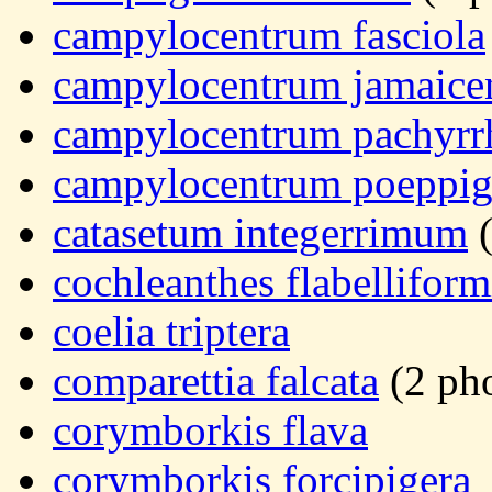
campylocentrum fasciola
campylocentrum jamaice
campylocentrum pachyr
campylocentrum poeppig
catasetum integerrimum
(
cochleanthes flabelliform
coelia triptera
comparettia falcata
(2 ph
corymborkis flava
corymborkis forcipigera