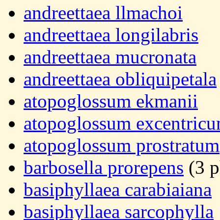
andreettaea llmachoi
andreettaea longilabris
andreettaea mucronata
andreettaea obliquipetala
atopoglossum ekmanii
atopoglossum excentric
atopoglossum prostratum
barbosella prorepens
(3 p
basiphyllaea carabiaiana
basiphyllaea sarcophylla