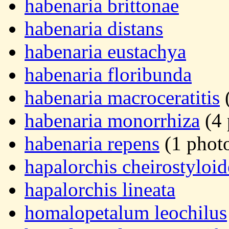
habenaria brittonae
habenaria distans
habenaria eustachya
habenaria floribunda
habenaria macroceratitis
(
habenaria monorrhiza
(4 
habenaria repens
(1 phot
hapalorchis cheirostyloid
hapalorchis lineata
homalopetalum leochilus