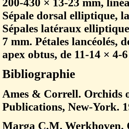
200-430 × 13-23 mm, linéa
Sépale dorsal elliptique, 
Sépales latéraux elliptique
7 mm. Pétales lancéolés, d
apex obtus, de 11-14 × 4-
Bibliographie
Ames & Correll. Orchids 
Publications, New-York. 1
Marga C.M. Werkhoven. O