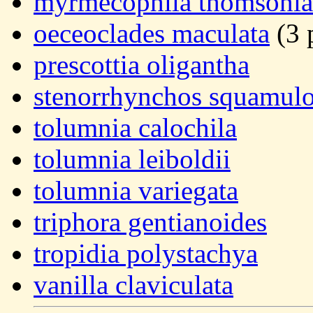
myrmecophila thomsoni
oeceoclades maculata
(3 
prescottia oligantha
stenorrhynchos squamul
tolumnia calochila
tolumnia leiboldii
tolumnia variegata
triphora gentianoides
tropidia polystachya
vanilla claviculata