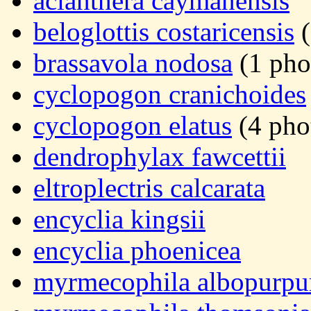
acianthera caymanensis
beloglottis costaricensis
(
brassavola nodosa
(1 pho
cyclopogon cranichoides
cyclopogon elatus
(4 pho
dendrophylax fawcettii
eltroplectris calcarata
encyclia kingsii
encyclia phoenicea
myrmecophila albopurpu