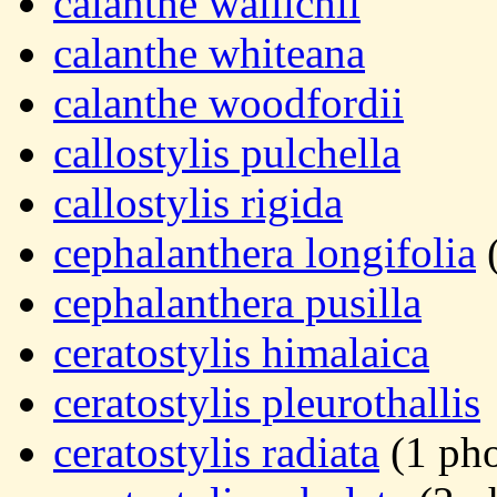
calanthe wallichii
calanthe whiteana
calanthe woodfordii
callostylis pulchella
callostylis rigida
cephalanthera longifolia
(
cephalanthera pusilla
ceratostylis himalaica
ceratostylis pleurothallis
ceratostylis radiata
(1 pho