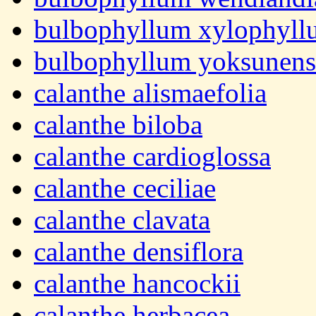
bulbophyllum xylophyll
bulbophyllum yoksunens
calanthe alismaefolia
calanthe biloba
calanthe cardioglossa
calanthe ceciliae
calanthe clavata
calanthe densiflora
calanthe hancockii
calanthe herbacea