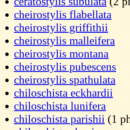
ceratostylis subulata
(2 p
cheirostylis flabellata
cheirostylis griffithii
cheirostylis malleifera
cheirostylis montana
cheirostylis pubescens
cheirostylis spathulata
chiloschista eckhardii
chiloschista lunifera
chiloschista parishii
(1 p