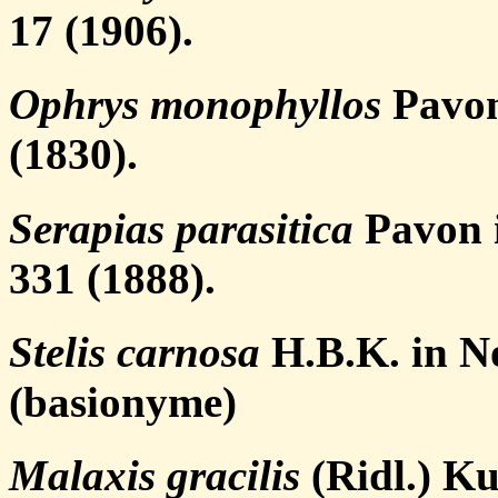
17 (1906).
Ophrys monophyllos
Pavon
(1830).
Serapias parasitica
Pavon i
331 (1888).
Stelis carnosa
H.B.K. in No
(basionyme)
Malaxis gracilis
(Ridl.) Ku