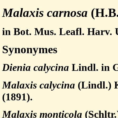
Malaxis carnosa
(H.B.
in Bot. Mus. Leafl. Harv. 
Synonymes
Dienia calycina
Lindl. in G
Malaxis calycina
(Lindl.) 
(1891).
Malaxis monticola
(Schltr.