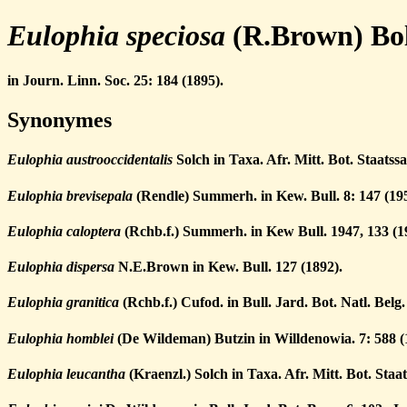
Eulophia speciosa
(R.Brown) Bo
in Journ. Linn. Soc. 25: 184 (1895).
Synonymes
Eulophia austrooccidentalis
Solch in Taxa. Afr. Mitt. Bot. Staats
Eulophia brevisepala
(Rendle) Summerh. in Kew. Bull. 8: 147 (195
Eulophia caloptera
(Rchb.f.) Summerh. in Kew Bull. 1947, 133 (1
Eulophia dispersa
N.E.Brown in Kew. Bull. 127 (1892).
Eulophia granitica
(Rchb.f.) Cufod. in Bull. Jard. Bot. Natl. Belg.
Eulophia homblei
(De Wildeman) Butzin in Willdenowia. 7: 588 (
Eulophia leucantha
(Kraenzl.) Solch in Taxa. Afr. Mitt. Bot. Sta