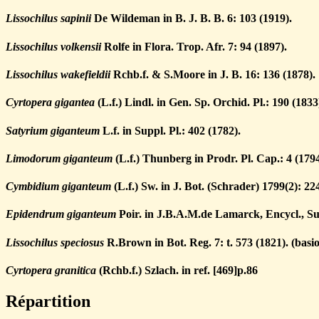
Lissochilus sapinii
De Wildeman in B. J. B. B. 6: 103 (1919).
Lissochilus volkensii
Rolfe in Flora. Trop. Afr. 7: 94 (1897).
Lissochilus wakefieldii
Rchb.f. & S.Moore in J. B. 16: 136 (1878).
Cyrtopera gigantea
(L.f.) Lindl. in Gen. Sp. Orchid. Pl.: 190 (1833
Satyrium giganteum
L.f. in Suppl. Pl.: 402 (1782).
Limodorum giganteum
(L.f.) Thunberg in Prodr. Pl. Cap.: 4 (1794
Cymbidium giganteum
(L.f.) Sw. in J. Bot. (Schrader) 1799(2): 22
Epidendrum giganteum
Poir. in J.B.A.M.de Lamarck, Encycl., Sup
Lissochilus speciosus
R.Brown in Bot. Reg. 7: t. 573 (1821). (bas
Cyrtopera granitica
(Rchb.f.) Szlach. in ref. [469]p.86
Répartition