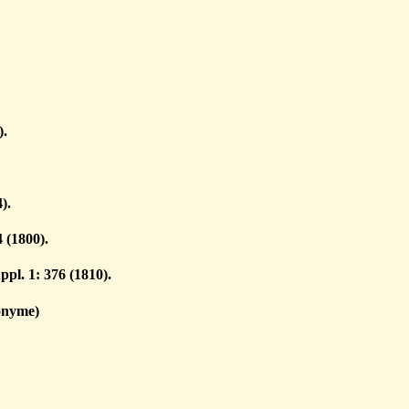
).
).
4 (1800).
pl. 1: 376 (1810).
ionyme)