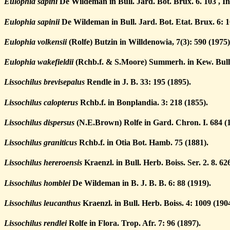
Eulophia sapini
De Wildeman in Bull. Jard. Bot. Brux. 6. 103 , In
Eulophia sapinii
De Wildeman in Bull. Jard. Bot. Etat. Brux. 6: 1
Eulophia volkensii
(Rolfe) Butzin in Willdenowia, 7(3): 590 (1975)
Eulophia wakefieldii
(Rchb.f. & S.Moore) Summerh. in Kew. Bull.
Lissochilus brevisepalus
Rendle in J. B. 33: 195 (1895).
Lissochilus calopterus
Rchb.f. in Bonplandia. 3: 218 (1855).
Lissochilus dispersus
(N.E.Brown) Rolfe in Gard. Chron. I. 684 (1
Lissochilus graniticus
Rchb.f. in Otia Bot. Hamb. 75 (1881).
Lissochilus hereroensis
Kraenzl. in Bull. Herb. Boiss. Ser. 2. 8. 62
Lissochilus homblei
De Wildeman in B. J. B. B. 6: 88 (1919).
Lissochilus leucanthus
Kraenzl. in Bull. Herb. Boiss. 4: 1009 (1904
Lissochilus rendlei
Rolfe in Flora. Trop. Afr. 7: 96 (1897).