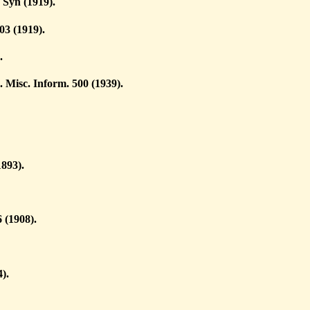
 Syn (1919).
03 (1919).
.
 Misc. Inform. 500 (1939).
893).
6 (1908).
).