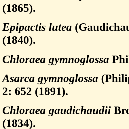
(1865).
Epipactis lutea
(Gaudichaud
(1840).
Chloraea gymnoglossa
Phil
Asarca gymnoglossa
(Phili
2: 652 (1891).
Chloraea gaudichaudii
Bro
(1834).