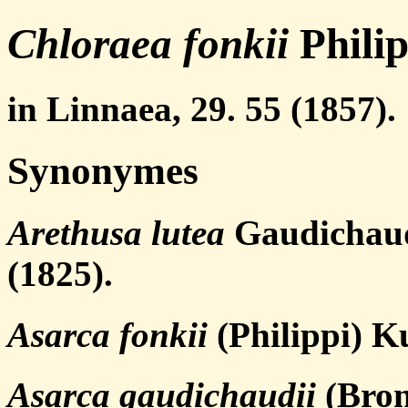
Chloraea fonkii
Philip
in Linnaea, 29. 55 (1857).
Synonymes
Arethusa lutea
Gaudichaud 
(1825).
Asarca fonkii
(Philippi) K
Asarca gaudichaudii
(Bron