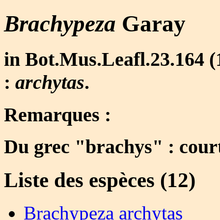
Brachypeza
Garay
in Bot.Mus.Leafl.23.164 (1
:
archytas
.
Remarques :
Du grec "brachys" : court
Liste des espèces (12)
Brachypeza archytas